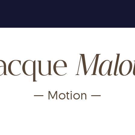
Malo
acque
— Motion —